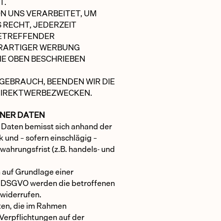
T.
N UNS VERARBEITET, UM
 RECHT, JEDERZEIT
BETREFFENDER
RARTIGER WERBUNG
IE OBEN BESCHRIEBEN
GEBRAUCH, BEENDEN WIR DIE
DIREKTWERBEZWECKEN.
ENER DATEN
Daten bemisst sich anhand der
und – sofern einschlägig –
wahrungsfrist (z.B. handels- und
 auf Grundlage einer
. a DSGVO werden die betroffenen
 widerrufen.
ten, die im Rahmen
Verpflichtungen auf der