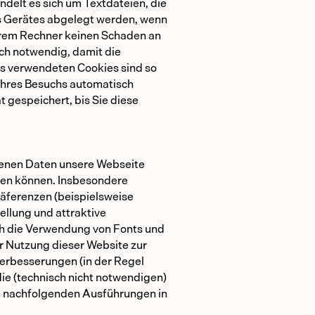
delt es sich um Textdateien, die
es Gerätes abgelegt werden, wenn
Ihrem Rechner keinen Schaden an
sch notwendig, damit die
ns verwendeten Cookies sind so
Ihres Besuchs automatisch
 gespeichert, bis Sie diese
benen Daten unsere Webseite
lten können. Insbesondere
räferenzen (beispielsweise
tellung und attraktive
ch die Verwendung von Fonts und
r Nutzung dieser Website zur
Verbesserungen (in der Regel
die (technisch nicht notwendigen)
en nachfolgenden Ausführungen in